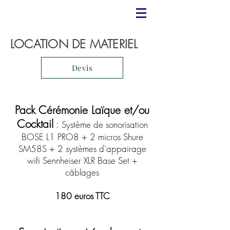
LOCATION DE MATERIEL
Devis
Pack Cérémonie Laïque et/ou
Cocktail
:
Système de sonorisation
BOSE L1 PRO8 + 2 micros Shure
SM58S + 2 système
s
d'appairage
wifi
Sennheiser XLR Base Set
+
câblages
180 euros TTC